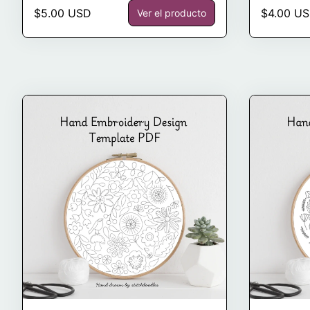
Precio normal
Precio n
$5.00 USD
$4.00 U
Ver el producto