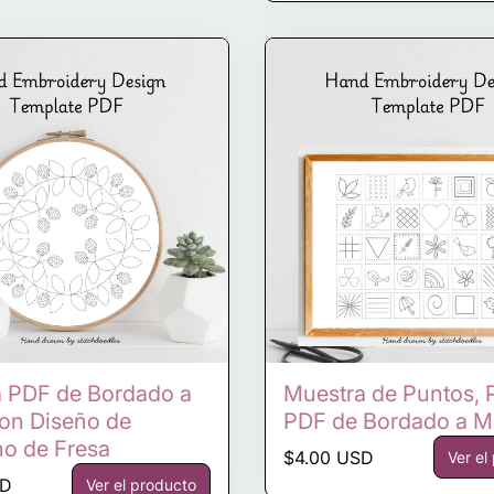
la PDF de Bordado a
Muestra de Puntos, P
on Diseño de
PDF de Bordado a 
o de Fresa
Precio normal
$4.00 USD
Ver el
ormal
SD
Ver el producto