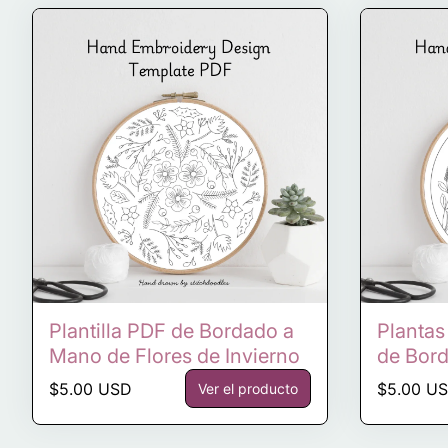
Plantilla PDF de Bordado a
Plantas 
Mano de Flores de Invierno
de Bor
Precio normal
Precio n
$5.00 USD
$5.00 U
Ver el producto