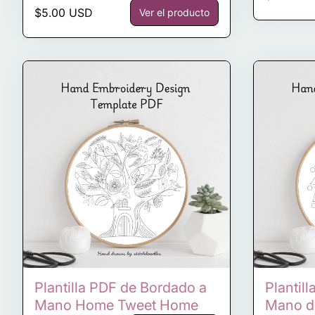
Precio normal
$5.00 USD
Ver el producto
Plantilla PDF de Bordado a
Plantil
Mano Home Tweet Home
Mano d