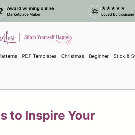
Award winning online
★★★★★
ophy
star_shine
(el e
Marketplace Maker
Loved by thousands 
atterns
PDF Templates
Christmas
Beginner
Stick & S
ntana)
entana)
 to Inspire Your