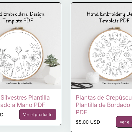
Silvestres Plantilla
Plantas de Crepúscu
dado a Mano PDF
Plantilla de Bordad
PDF
ormal
SD
Ver el producto
Precio normal
$5.00 USD
Ver el