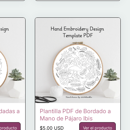
rdadas a
Plantilla PDF de Bordado a
Mano de Pájaro Ibis
Precio normal
$5.00 USD
 producto
Ver el producto