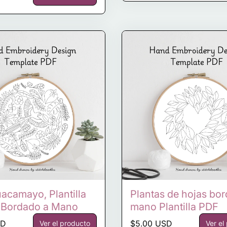
acamayo, Plantilla
Plantas de hojas bo
 Bordado a Mano
mano Plantilla PDF
ormal
Precio normal
SD
$5.00 USD
Ver el producto
Ver el