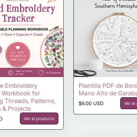
le Embroidery
Plantilla PDF de Bor
 Workbook for
Mano Año de Garab
g Threads, Patterns,
Precio normal
$6.00 USD
Ver el
s & Projects
ormal
SD
Ver el producto