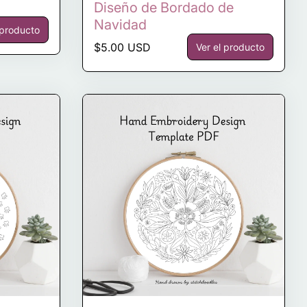
Diseño de Bordado de
Navidad
 producto
Precio normal
$5.00 USD
Ver el producto