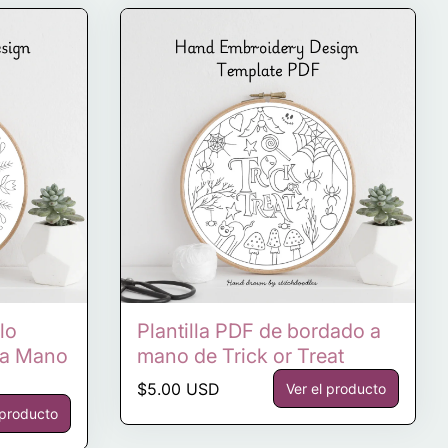
lo
Plantilla PDF de bordado a
o a Mano
mano de Trick or Treat
Precio normal
$5.00 USD
Ver el producto
 producto