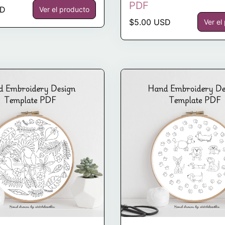
PDF
ormal
SD
Ver el producto
Precio normal
$5.00 USD
Ver el