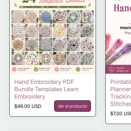
Hand Embroidery PDF
Printab
Bundle Templates Learn
Planner
Embroidery
Trackin
Stitche
Precio normal
$49.00 USD
Ver el producto
Precio n
$7.00 U