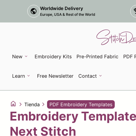
Ir al contenido
Worldwide Delivery
public
tr
Europe, USA & Rest of the World
Inicio
New
expand_more
Embroidery Kits
Pre-Printed Fabric
PDF P
(el enlace se abre en una nueva pestaña/ve
Learn
expand_more
Free Newsletter
Contact
expand_more
(el enlace se abre en una nueva pestaña/v
home
chevron_right
chevron_right
Tienda
PDF Embroidery Templates
Embroidery Templates
Next Stitch