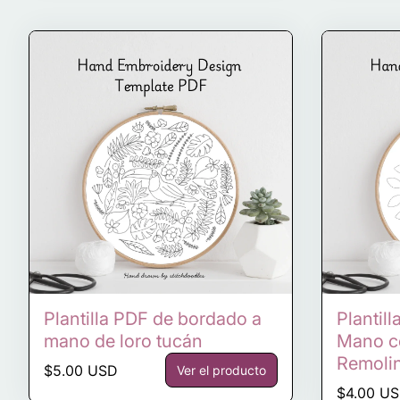
Plantilla PDF de bordado a
Plantil
mano de loro tucán
Mano c
Remolin
Precio normal
$5.00 USD
Ver el producto
Precio n
$4.00 U