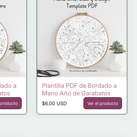
dado a
Plantilla PDF de Bordado a
atos
Mano Año de Garabatos
Precio normal
$6.00 USD
 producto
Ver el producto