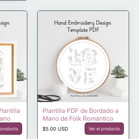
lantilla
Plantilla PDF de Bordado a
Mano
Mano de Folk Romántico
Precio normal
$5.00 USD
 producto
Ver el producto